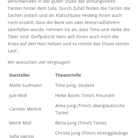
verschwinden in der guten Stube der ahnungslosen
Tanten hinter dem Sofa. Durch Zufall finden die Tanten die
Sachen jedoch und als Klatschbase Hedwig ihnen auch
noch erzählt, dass die Bank von zwei Motorradfahrern
überfallen wurde, nehmen sie an, dass Timo und Heike die
Täter sind. Dorfpolizist Hans will ihnen auch noch die
Kripo auf den Hals hetzen und so nimmt das Chaos seinen
Lauf…
Wir wünschen viel Vergnügen!
Darsteller
Theaterrolle
Malte Sudmann
Timo Jung, Student
Jule Moll
Heike Boom, Timo’s Freundin
Alma Jung (Timo’s abergläubische
Carmen Meleck
Tante)
Merle Moll
Berta Jung (Timo’s Tante)
Christa Jung (Timo’s strenggläubige
Sofia Harms