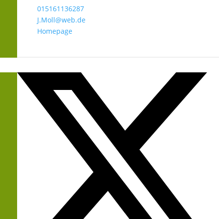
015161136287
J.Moll@web.de
Homepage