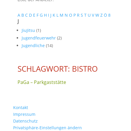
A
B
C
D
E
F
G
H
I
J
K
L
M
N
O
P
R
S
T
U
V
W
Z
Ö
8
J
JiuJitsu
(1)
Jugendfeuerwehr
(2)
Jugendliche
(14)
SCHLAGWORT: BISTRO
PaGa – Parkgaststätte
Kontakt
Impressum
Datenschutz
Privatsphäre-Einstellungen ändern