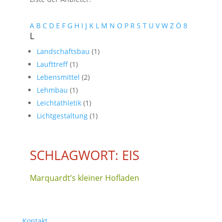
A
B
C
D
E
F
G
H
I
J
K
L
M
N
O
P
R
S
T
U
V
W
Z
Ö
8
L
Landschaftsbau
(1)
Laufttreff
(1)
Lebensmittel
(2)
Lehmbau
(1)
Leichtathletik
(1)
Lichtgestaltung
(1)
SCHLAGWORT: EIS
Marquardt’s kleiner Hofladen
Kontakt