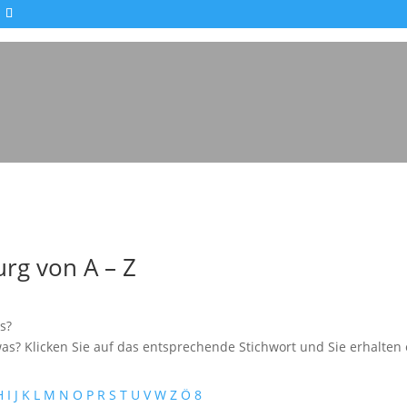
Impressionen - Mareike Kranz
rg von A – Z
s?
as? Klicken Sie auf das entsprechende Stichwort und Sie erhalten e
H
I
J
K
L
M
N
O
P
R
S
T
U
V
W
Z
Ö
8