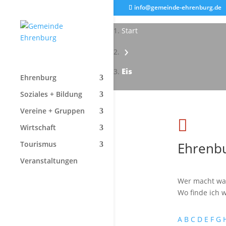
info@gemeinde-ehrenburg.de
Start
›
Eis
Ehrenburg
Soziales + Bildung
Vereine + Gruppen

Wirtschaft
Ehrenbu
Tourismus
Veranstaltungen
Wer macht wa
Wo finde ich w
A
B
C
D
E
F
G