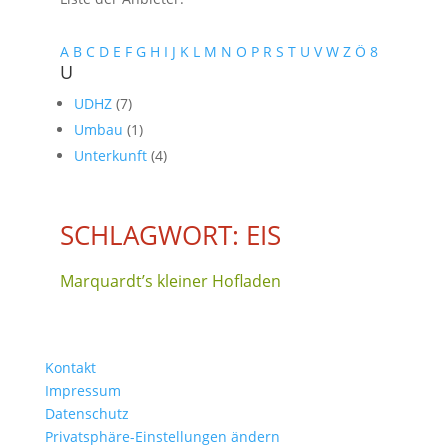
A
B
C
D
E
F
G
H
I
J
K
L
M
N
O
P
R
S
T
U
V
W
Z
Ö
8
U
UDHZ
(7)
Umbau
(1)
Unterkunft
(4)
SCHLAGWORT: EIS
Marquardt’s kleiner Hofladen
Kontakt
Impressum
Datenschutz
Privatsphäre-Einstellungen ändern