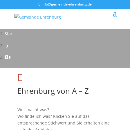
info@gemeinde-ehrenburg.de
Start
›
Impressionen - Mareike Kranz
Eis

Ehrenburg von A – Z
Wer macht was?
Wo finde ich was? Klicken Sie auf das
entsprechende Stichwort und Sie erhalten eine
Liste der Anbieter.