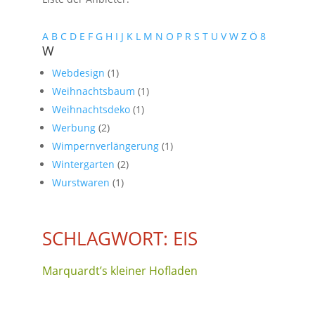
A
B
C
D
E
F
G
H
I
J
K
L
M
N
O
P
R
S
T
U
V
W
Z
Ö
8
W
Webdesign
(1)
Weihnachtsbaum
(1)
Weihnachtsdeko
(1)
Werbung
(2)
Wimpernverlängerung
(1)
Wintergarten
(2)
Wurstwaren
(1)
SCHLAGWORT: EIS
Marquardt’s kleiner Hofladen