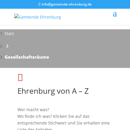
info@gemeinde-ehrenburg.de
Start
›
Impressionen - Mareike Kranz
Gesellschaftsräume

Ehrenburg von A – Z
Wer macht was?
Wo finde ich was? Klicken Sie auf das
entsprechende Stichwort und Sie erhalten eine
Liste der Anbieter.