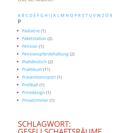
A
B
C
D
E
F
G
H
I
J
K
L
M
N
O
P
R
S
T
U
V
W
Z
Ö
8
P
Pädiatrie
(1)
Paketstation
(2)
Pension
(1)
Pensionspferdehaltung
(2)
Plattdeutsch
(2)
Praktikum
(11)
Präventionssport
(1)
Prellball
(1)
Printdesign
(1)
Privatzimmer
(1)
SCHLAGWORT:
GESELLSCHAFTSRÄUME