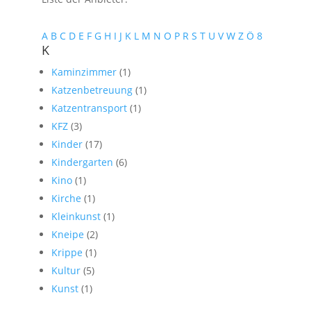
A
B
C
D
E
F
G
H
I
J
K
L
M
N
O
P
R
S
T
U
V
W
Z
Ö
8
K
Kaminzimmer
(1)
Katzenbetreuung
(1)
Katzentransport
(1)
KFZ
(3)
Kinder
(17)
Kindergarten
(6)
Kino
(1)
Kirche
(1)
Kleinkunst
(1)
Kneipe
(2)
Krippe
(1)
Kultur
(5)
Kunst
(1)