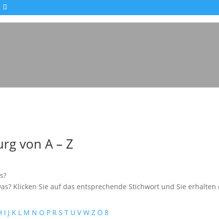
Impressionen - Mareike Kranz
rg von A – Z
s?
as? Klicken Sie auf das entsprechende Stichwort und Sie erhalten e
H
I
J
K
L
M
N
O
P
R
S
T
U
V
W
Z
Ö
8