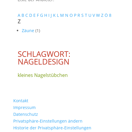
A
B
C
D
E
F
G
H
I
J
K
L
M
N
O
P
R
S
T
U
V
W
Z
Ö
8
Z
Zäune
(1)
SCHLAGWORT:
NAGELDESIGN
kleines Nagelstübchen
Kontakt
Impressum
Datenschutz
Privatsphäre-Einstellungen ändern
Historie der Privatsphäre-Einstellungen