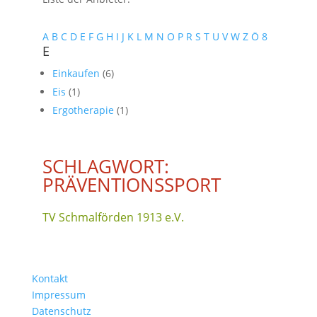
A
B
C
D
E
F
G
H
I
J
K
L
M
N
O
P
R
S
T
U
V
W
Z
Ö
8
E
Einkaufen
(6)
Eis
(1)
Ergotherapie
(1)
SCHLAGWORT:
PRÄVENTIONSSPORT
TV Schmalförden 1913 e.V.
Kontakt
Impressum
Datenschutz