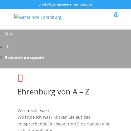
info@gemeinde-ehrenburg.de
Start
›
Impressionen - Mareike Kranz
Präventionssport

Ehrenburg von A – Z
Wer macht was?
Wo finde ich was? Klicken Sie auf das
entsprechende Stichwort und Sie erhalten eine
Liste der Anbieter.