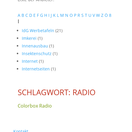
A
B
C
D
E
F
G
H
I
J
K
L
M
N
O
P
R
S
T
U
V
W
Z
Ö
8
I
IdG Werbetafeln
(21)
Imkerei
(1)
Innenausbau
(1)
Insektenschutz
(1)
Internet
(1)
Internetseiten
(1)
SCHLAGWORT: RADIO
Colorbox Radio
Kontakt