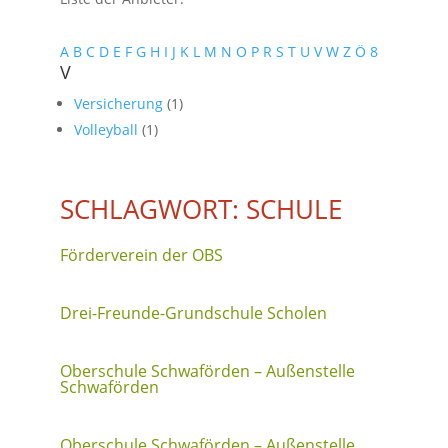
A
B
C
D
E
F
G
H
I
J
K
L
M
N
O
P
R
S
T
U
V
W
Z
Ö
8
V
Versicherung
(1)
Volleyball
(1)
SCHLAGWORT: SCHULE
Förderverein der OBS
Drei-Freunde-Grundschule Scholen
Oberschule Schwaförden – Außenstelle
Schwaförden
Oberschule Schwaförden – Außenstelle