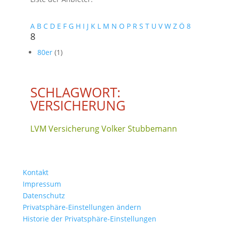
A
B
C
D
E
F
G
H
I
J
K
L
M
N
O
P
R
S
T
U
V
W
Z
Ö
8
8
80er
(1)
SCHLAGWORT:
VERSICHERUNG
LVM Versicherung Volker Stubbemann
Kontakt
Impressum
Datenschutz
Privatsphäre-Einstellungen ändern
Historie der Privatsphäre-Einstellungen