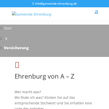
info@gemeinde-ehrenburg.de
Start
›
Impressionen - Mareike Kranz
Versicherung

Ehrenburg von A – Z
Wer macht was?
Wo finde ich was? Klicken Sie auf das
entsprechende Stichwort und Sie erhalten eine
Liste der Anbieter.