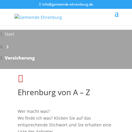
info@gemeinde-ehrenburg.de
Start
›
Impressionen - Mareike Kranz
Versicherung

Ehrenburg von A – Z
Wer macht was?
Wo finde ich was? Klicken Sie auf das
entsprechende Stichwort und Sie erhalten eine
Liste der Anbieter.