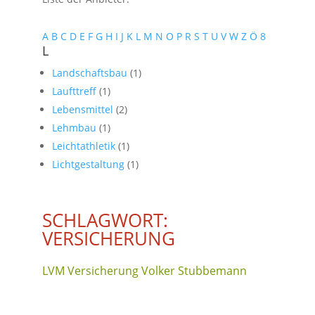
A
B
C
D
E
F
G
H
I
J
K
L
M
N
O
P
R
S
T
U
V
W
Z
Ö
8
L
Landschaftsbau
(1)
Laufttreff
(1)
Lebensmittel
(2)
Lehmbau
(1)
Leichtathletik
(1)
Lichtgestaltung
(1)
SCHLAGWORT:
VERSICHERUNG
LVM Versicherung Volker Stubbemann