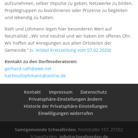
aufzunehmen, selber Impulse zu geben, Netzwerke zu bilden,
Projektgruppen zu koordinieren oder Prozesse zu begleiten
und lebendig zu halten.
Rath und Löhmann legen hier besonderen Wert auf
Neutralität: „Wir sind neutral und wir haben ein offenes Ohr.
Wir hoffen auf Anregungen aus allen Ortsteilen der
Gemeinde.” (
s. Artikel Kreiszeitung vom
07.02.2020
)
Kontakt zu den Dorfmoderatoren:
gerhard.rath@ewe.net
hartmutloehmann@online.de
Kontakt
Impressum
Datenschutz
Privatsphäre-Einstellungen ändern
Historie der Privatsphäre-Einstellungen
Einwilligungen widerrufen
Samtgemeinde Schwaförden
, Poststraße 157, 27252
Schwaförden.
info@schwafoerden.de