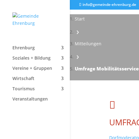
info@gemeinde-ehrenburg.de
Start
›
Mitteilungen
Ehrenburg
›
Soziales + Bildung
Vereine + Gruppen
Umfrage Mobilitätsservice
Wirtschaft
Tourismus
Veranstaltungen

UMFRAG
Dorfmoderato