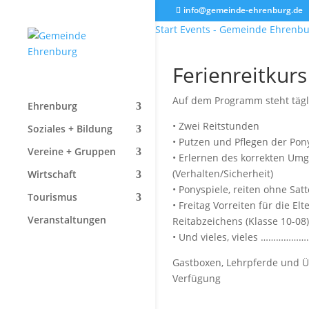
info@gemeinde-ehrenburg.de
Start
Events - Gemeinde Ehrenb
Ferienreitkurs
Auf dem Programm steht tägli
Ehrenburg
• Zwei Reitstunden
Soziales + Bildung
• Putzen und Pflegen der Pon
Vereine + Gruppen
• Erlernen des korrekten Um
(Verhalten/Sicherheit)
Wirtschaft
• Ponyspiele, reiten ohne Satt
Tourismus
• Freitag Vorreiten für die E
Veranstaltungen
Reitabzeichens (Klasse 10-08)
• Und vieles, vieles ………
Gastboxen, Lehrpferde und Ü
Verfügung