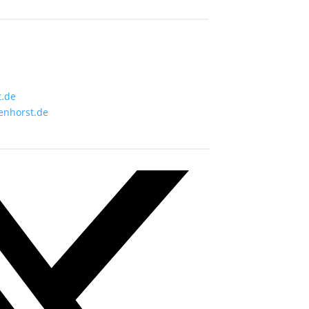
t.de
enhorst.de