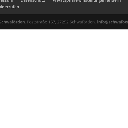
ressum
Datenschutz
Privatsphäre-Einstellungen ändern
widerrufen
Schwaförden
, Poststraße 157, 27252 Schwaförden.
info@schwafoe