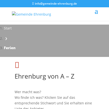
info@gemeinde-ehrenburg.de
Start
›
Impressionen - Mareike Kranz
Ferien

Ehrenburg von A – Z
Wer macht was?
Wo finde ich was? Klicken Sie auf das
entsprechende Stichwort und Sie erhalten eine
Liste der Anbieter.