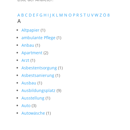
A
B
C
D
E
F
G
H
I
J
K
L
M
N
O
P
R
S
T
U
V
W
Z
Ö
8
A
Altpapier
(1)
ambulante Pflege
(1)
Anbau
(1)
Apartment
(2)
Arzt
(1)
Asbestentsorgung
(1)
Asbestsanierung
(1)
Ausbau
(1)
Ausbildungsplatz
(9)
Ausstellung
(1)
Auto
(3)
Autowäsche
(1)