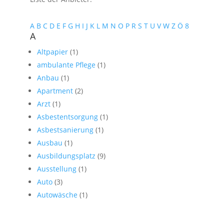
A
B
C
D
E
F
G
H
I
J
K
L
M
N
O
P
R
S
T
U
V
W
Z
Ö
8
A
Altpapier
(1)
ambulante Pflege
(1)
Anbau
(1)
Apartment
(2)
Arzt
(1)
Asbestentsorgung
(1)
Asbestsanierung
(1)
Ausbau
(1)
Ausbildungsplatz
(9)
Ausstellung
(1)
Auto
(3)
Autowäsche
(1)