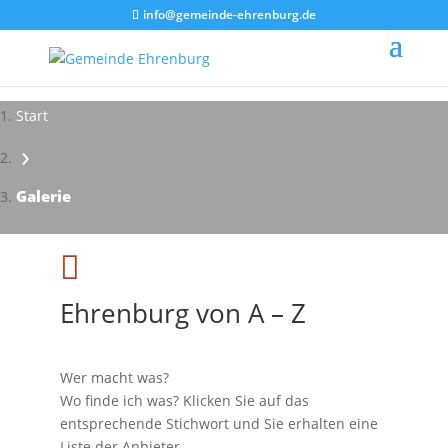
info@gemeinde-ehrenburg.de
Start
›
Impressionen - Mareike Kranz
Galerie

Ehrenburg von A – Z
Wer macht was?
Wo finde ich was? Klicken Sie auf das
entsprechende Stichwort und Sie erhalten eine
Liste der Anbieter.