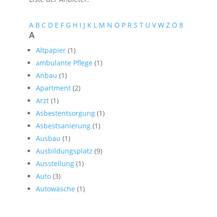
A
B
C
D
E
F
G
H
I
J
K
L
M
N
O
P
R
S
T
U
V
W
Z
Ö
8
A
Altpapier
(1)
ambulante Pflege
(1)
Anbau
(1)
Apartment
(2)
Arzt
(1)
Asbestentsorgung
(1)
Asbestsanierung
(1)
Ausbau
(1)
Ausbildungsplatz
(9)
Ausstellung
(1)
Auto
(3)
Autowäsche
(1)