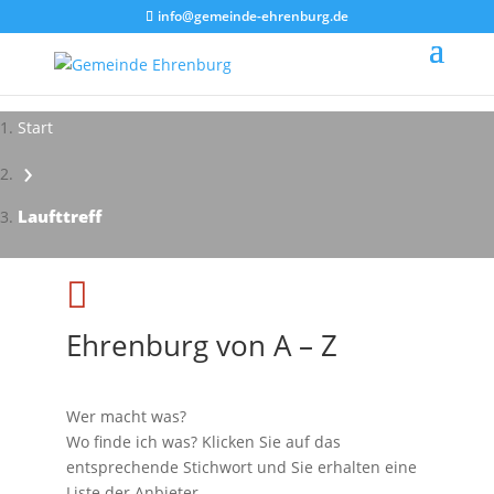
info@gemeinde-ehrenburg.de
Start
›
Impressionen - Mareike Kranz
Laufttreff

Ehrenburg von A – Z
Wer macht was?
Wo finde ich was? Klicken Sie auf das
entsprechende Stichwort und Sie erhalten eine
Liste der Anbieter.