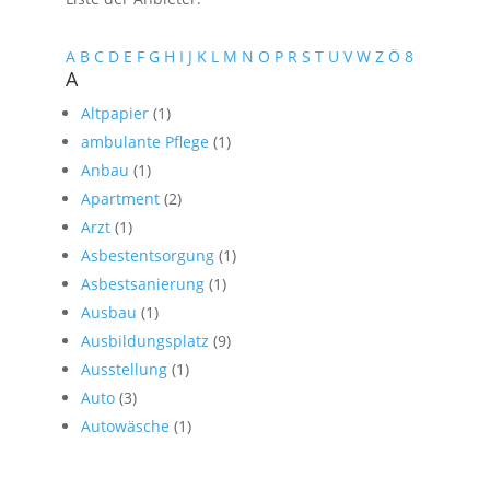
A
B
C
D
E
F
G
H
I
J
K
L
M
N
O
P
R
S
T
U
V
W
Z
Ö
8
A
Altpapier
(1)
ambulante Pflege
(1)
Anbau
(1)
Apartment
(2)
Arzt
(1)
Asbestentsorgung
(1)
Asbestsanierung
(1)
Ausbau
(1)
Ausbildungsplatz
(9)
Ausstellung
(1)
Auto
(3)
Autowäsche
(1)