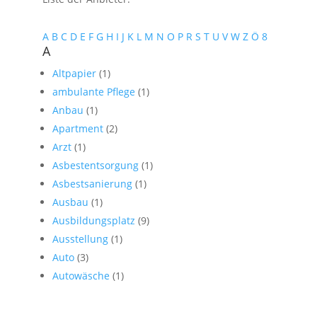
A
B
C
D
E
F
G
H
I
J
K
L
M
N
O
P
R
S
T
U
V
W
Z
Ö
8
A
Altpapier
(1)
ambulante Pflege
(1)
Anbau
(1)
Apartment
(2)
Arzt
(1)
Asbestentsorgung
(1)
Asbestsanierung
(1)
Ausbau
(1)
Ausbildungsplatz
(9)
Ausstellung
(1)
Auto
(3)
Autowäsche
(1)