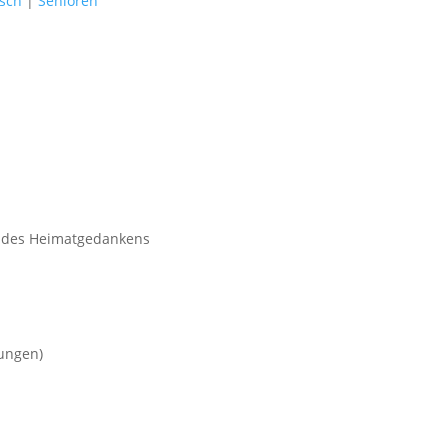
tsch
|
Senioren
d des Heimatgedankens
lungen)