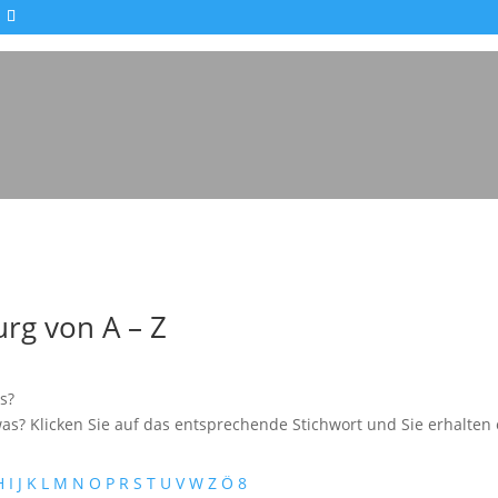
Impressionen - Mareike Kranz
rg von A – Z
s?
as? Klicken Sie auf das entsprechende Stichwort und Sie erhalten e
H
I
J
K
L
M
N
O
P
R
S
T
U
V
W
Z
Ö
8