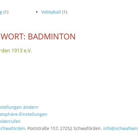
ng
(1)
Volleyball
(1)
GWORT: BADMINTON
den 1913 e.V.
nstellungen ändern
vatsphäre-Einstellungen
widerrufen
Schwaförden
, Poststraße 157, 27252 Schwaförden.
info@schwafoer