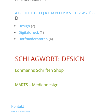
A
B
C
D
E
F
G
H
I
J
K
L
M
N
O
P
R
S
T
U
V
W
Z
Ö
8
D
Design
(2)
Digitaldruck
(1)
Dorfmoderatoren
(4)
SCHLAGWORT: DESIGN
Löhmanns Schriften Shop
MARTS – Mediendesign
Kontakt