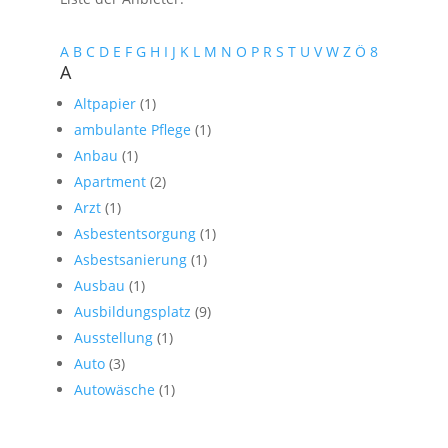
A
B
C
D
E
F
G
H
I
J
K
L
M
N
O
P
R
S
T
U
V
W
Z
Ö
8
A
Altpapier
(1)
ambulante Pflege
(1)
Anbau
(1)
Apartment
(2)
Arzt
(1)
Asbestentsorgung
(1)
Asbestsanierung
(1)
Ausbau
(1)
Ausbildungsplatz
(9)
Ausstellung
(1)
Auto
(3)
Autowäsche
(1)