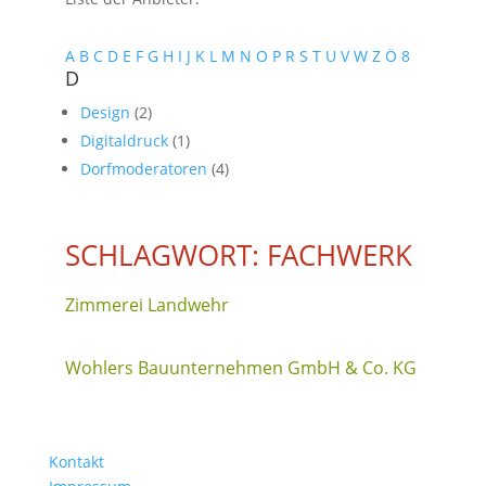
A
B
C
D
E
F
G
H
I
J
K
L
M
N
O
P
R
S
T
U
V
W
Z
Ö
8
D
Design
(2)
Digitaldruck
(1)
Dorfmoderatoren
(4)
SCHLAGWORT: FACHWERK
Zimmerei Landwehr
Wohlers Bauunternehmen GmbH & Co. KG
Kontakt