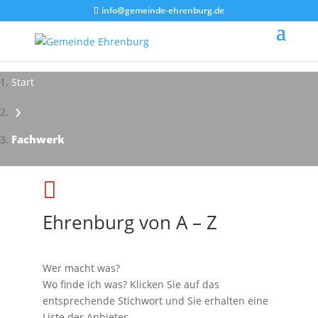
info@gemeinde-ehrenburg.de
Start
›
Impressionen - Mareike Kranz
Fachwerk

Ehrenburg von A – Z
Wer macht was?
Wo finde ich was? Klicken Sie auf das
entsprechende Stichwort und Sie erhalten eine
Liste der Anbieter.