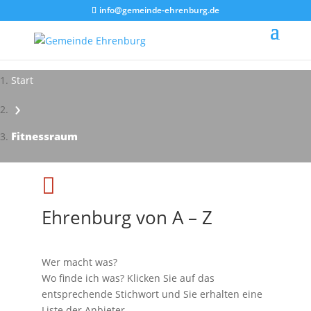
info@gemeinde-ehrenburg.de
Start
›
Impressionen - Mareike Kranz
Fitnessraum

Ehrenburg von A – Z
Wer macht was?
Wo finde ich was? Klicken Sie auf das
entsprechende Stichwort und Sie erhalten eine
Liste der Anbieter.