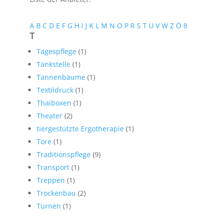
A
B
C
D
E
F
G
H
I
J
K
L
M
N
O
P
R
S
T
U
V
W
Z
Ö
8
T
Tagespflege
(1)
Tankstelle
(1)
Tannenbäume
(1)
Textildruck
(1)
Thaiboxen
(1)
Theater
(2)
tiergestützte Ergotherapie
(1)
Tore
(1)
Traditionspflege
(9)
Transport
(1)
Treppen
(1)
Trockenbau
(2)
Turnen
(1)