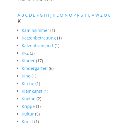
A
B
C
D
E
F
G
H
I
J
K
L
M
N
O
P
R
S
T
U
V
W
Z
Ö
8
K
Kaminzimmer
(1)
Katzenbetreuung
(1)
Katzentransport
(1)
KFZ
(3)
Kinder
(17)
Kindergarten
(6)
Kino
(1)
Kirche
(1)
Kleinkunst
(1)
Kneipe
(2)
Krippe
(1)
Kultur
(5)
Kunst
(1)