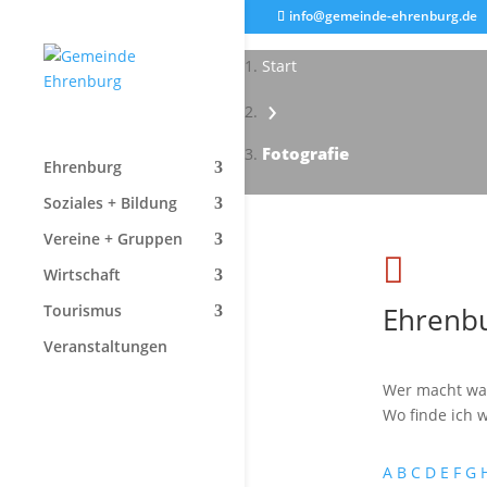
info@gemeinde-ehrenburg.de
Start
›
Fotografie
Ehrenburg
Soziales + Bildung
Vereine + Gruppen

Wirtschaft
Ehrenbu
Tourismus
Veranstaltungen
Wer macht wa
Wo finde ich w
A
B
C
D
E
F
G