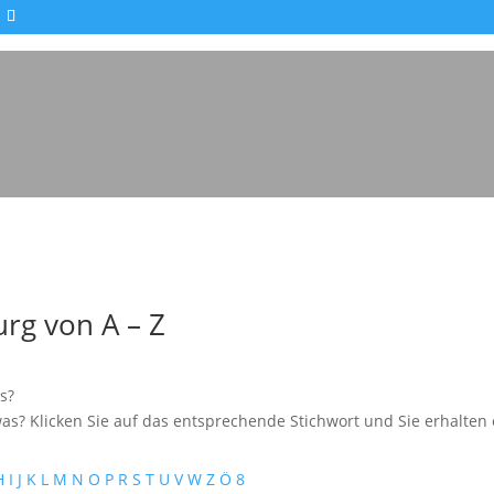
rg von A – Z
s?
as? Klicken Sie auf das entsprechende Stichwort und Sie erhalten e
H
I
J
K
L
M
N
O
P
R
S
T
U
V
W
Z
Ö
8