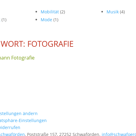
Mobilität
(2)
Musik
(4)
k
(1)
Mode
(1)
WORT: FOTOGRAFIE
mann Fotografie
nstellungen ändern
vatsphäre-Einstellungen
widerrufen
Schwaförden
, Poststraße 157, 27252 Schwaförden.
info@schwafoer