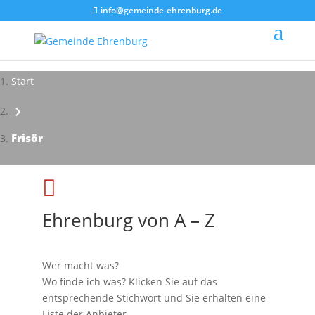
info@gemeinde-ehrenburg.de
Start
›
Impressionen - Mareike Kranz
Frisör

Ehrenburg von A – Z
Wer macht was?
Wo finde ich was? Klicken Sie auf das
entsprechende Stichwort und Sie erhalten eine
Liste der Anbieter.