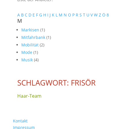
A
B
C
D
E
F
G
H
I
J
K
L
M
N
O
P
R
S
T
U
V
W
Z
Ö
8
M
Markisen
(1)
Mitfahrbank
(1)
Mobilität
(2)
Mode
(1)
Musik
(4)
SCHLAGWORT: FRISÖR
Haar-Team
Kontakt
Impressum