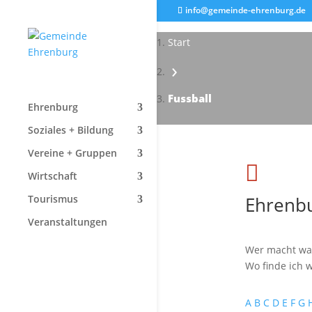
info@gemeinde-ehrenburg.de
Start
›
Fussball
Ehrenburg
Soziales + Bildung
Vereine + Gruppen

Wirtschaft
Ehrenbu
Tourismus
Veranstaltungen
Wer macht wa
Wo finde ich w
A
B
C
D
E
F
G