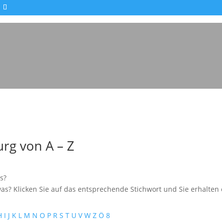
Impressionen - Mareike Kranz
rg von A – Z
s?
as? Klicken Sie auf das entsprechende Stichwort und Sie erhalten e
H
I
J
K
L
M
N
O
P
R
S
T
U
V
W
Z
Ö
8