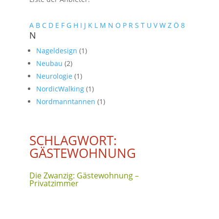
A
B
C
D
E
F
G
H
I
J
K
L
M
N
O
P
R
S
T
U
V
W
Z
Ö
8
N
Nageldesign
(1)
Neubau
(2)
Neurologie
(1)
NordicWalking
(1)
Nordmanntannen
(1)
SCHLAGWORT:
GÄSTEWOHNUNG
Die Zwanzig: Gästewohnung –
Privatzimmer