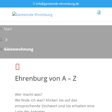
info@gemeinde-ehrenburg.de
Start
›
Impressionen - Mareike Kranz
Gästewohnung

Ehrenburg von A – Z
Wer macht was?
Wo finde ich was? Klicken Sie auf das
entsprechende Stichwort und Sie erhalten eine
Liste der Anbieter.