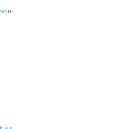
nnen
(1)
den.de