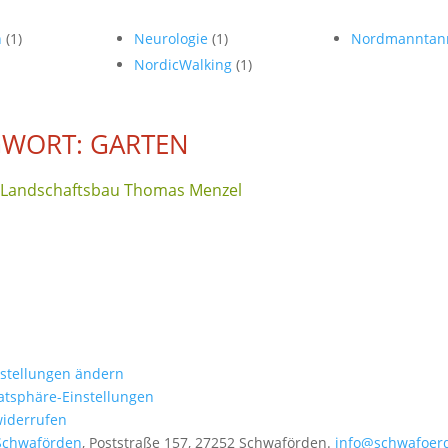
n
(1)
Neurologie
(1)
Nordmannta
NordicWalking
(1)
WORT: GARTEN
 Landschaftsbau Thomas Menzel
nstellungen ändern
vatsphäre-Einstellungen
widerrufen
Schwaförden
, Poststraße 157, 27252 Schwaförden.
info@schwafoer