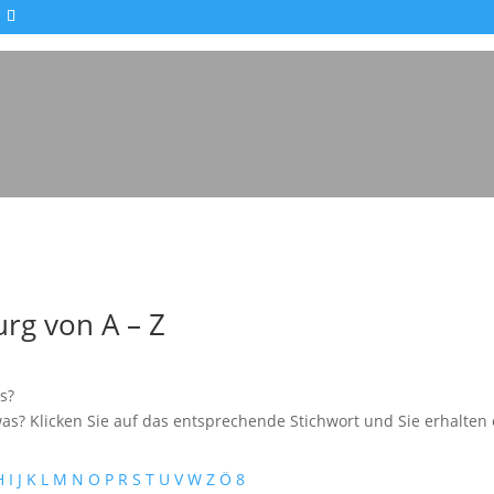
Impressionen - Mareike Kranz
rg von A – Z
s?
as? Klicken Sie auf das entsprechende Stichwort und Sie erhalten e
H
I
J
K
L
M
N
O
P
R
S
T
U
V
W
Z
Ö
8