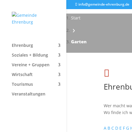
info@gemeinde-ehrenburg.de
Start
›
Garten
Ehrenburg
Soziales + Bildung
Vereine + Gruppen

Wirtschaft
Ehrenbu
Tourismus
Veranstaltungen
Wer macht wa
Wo finde ich w
A
B
C
D
E
F
G