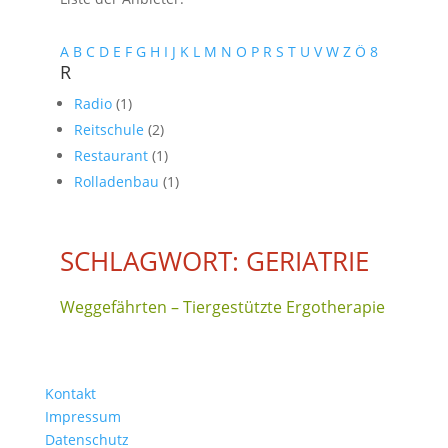
A
B
C
D
E
F
G
H
I
J
K
L
M
N
O
P
R
S
T
U
V
W
Z
Ö
8
R
Radio
(1)
Reitschule
(2)
Restaurant
(1)
Rolladenbau
(1)
SCHLAGWORT: GERIATRIE
Weggefährten – Tiergestützte Ergotherapie
Kontakt
Impressum
Datenschutz