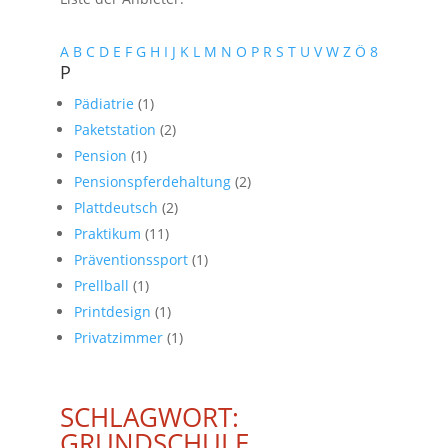
A
B
C
D
E
F
G
H
I
J
K
L
M
N
O
P
R
S
T
U
V
W
Z
Ö
8
P
Pädiatrie
(1)
Paketstation
(2)
Pension
(1)
Pensionspferdehaltung
(2)
Plattdeutsch
(2)
Praktikum
(11)
Präventionssport
(1)
Prellball
(1)
Printdesign
(1)
Privatzimmer
(1)
SCHLAGWORT:
GRUNDSCHULE