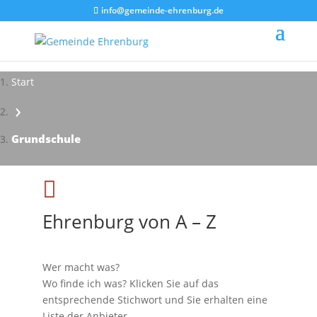
info@gemeinde-ehrenburg.de
Start
›
Impressionen - Mareike Kranz
Grundschule

Ehrenburg von A – Z
Wer macht was?
Wo finde ich was? Klicken Sie auf das
entsprechende Stichwort und Sie erhalten eine
Liste der Anbieter.