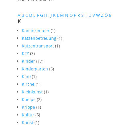
A
B
C
D
E
F
G
H
I
J
K
L
M
N
O
P
R
S
T
U
V
W
Z
Ö
8
K
Kaminzimmer
(1)
Katzenbetreuung
(1)
Katzentransport
(1)
KFZ
(3)
Kinder
(17)
Kindergarten
(6)
Kino
(1)
Kirche
(1)
Kleinkunst
(1)
Kneipe
(2)
Krippe
(1)
Kultur
(5)
Kunst
(1)