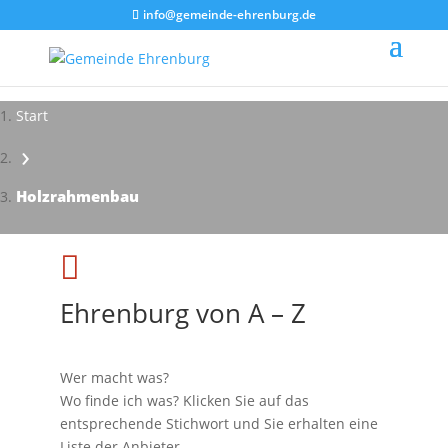
info@gemeinde-ehrenburg.de
Start
›
Impressionen - Mareike Kranz
Holzrahmenbau

Ehrenburg von A – Z
Wer macht was?
Wo finde ich was? Klicken Sie auf das
entsprechende Stichwort und Sie erhalten eine
Liste der Anbieter.