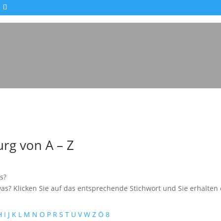
Impressionen - Mareike Kranz
rg von A – Z
s?
as? Klicken Sie auf das entsprechende Stichwort und Sie erhalten e
H
I
J
K
L
M
N
O
P
R
S
T
U
V
W
Z
Ö
8