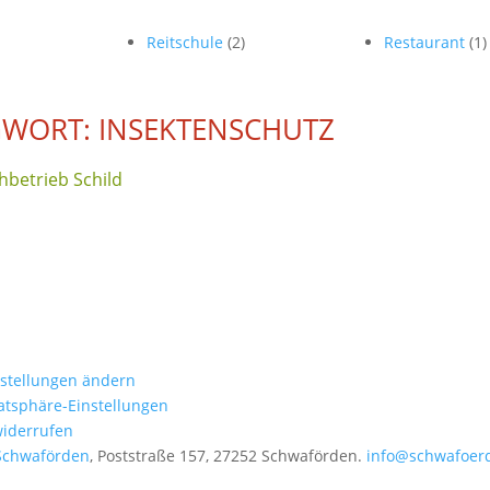
Reitschule
(2)
Restaurant
(1)
WORT: INSEKTENSCHUTZ
chbetrieb Schild
nstellungen ändern
vatsphäre-Einstellungen
widerrufen
Schwaförden
, Poststraße 157, 27252 Schwaförden.
info@schwafoer