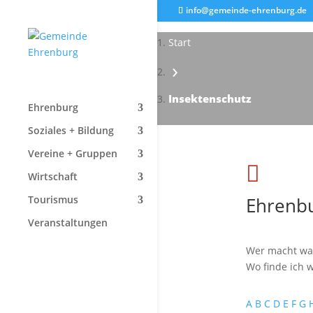
info@gemeinde-ehrenburg.de
Start
›
Insektenschutz
Ehrenburg
Soziales + Bildung
Vereine + Gruppen

Wirtschaft
Ehrenbu
Tourismus
Veranstaltungen
Wer macht wa
Wo finde ich w
A
B
C
D
E
F
G