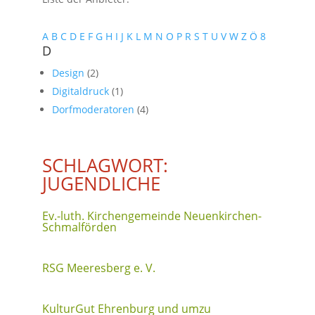
A
B
C
D
E
F
G
H
I
J
K
L
M
N
O
P
R
S
T
U
V
W
Z
Ö
8
D
Design
(2)
Digitaldruck
(1)
Dorfmoderatoren
(4)
SCHLAGWORT:
JUGENDLICHE
Ev.-luth. Kirchengemeinde Neuenkirchen-
Schmalförden
RSG Meeresberg e. V.
KulturGut Ehrenburg und umzu