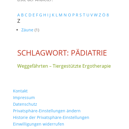
A
B
C
D
E
F
G
H
I
J
K
L
M
N
O
P
R
S
T
U
V
W
Z
Ö
8
Z
Zäune
(1)
SCHLAGWORT: PÄDIATRIE
Weggefährten – Tiergestützte Ergotherapie
Kontakt
Impressum
Datenschutz
Privatsphäre-Einstellungen ändern
Historie der Privatsphäre-Einstellungen
Einwilligungen widerrufen