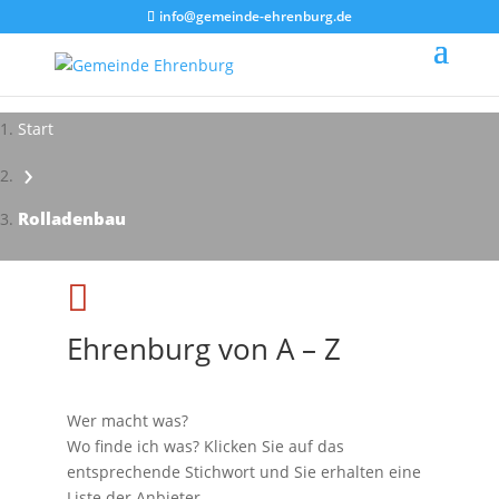
info@gemeinde-ehrenburg.de
Start
›
Impressionen - Mareike Kranz
Rolladenbau

Ehrenburg von A – Z
Wer macht was?
Wo finde ich was? Klicken Sie auf das
entsprechende Stichwort und Sie erhalten eine
Liste der Anbieter.