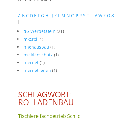
A
B
C
D
E
F
G
H
I
J
K
L
M
N
O
P
R
S
T
U
V
W
Z
Ö
8
I
IdG Werbetafeln
(21)
Imkerei
(1)
Innenausbau
(1)
Insektenschutz
(1)
Internet
(1)
Internetseiten
(1)
SCHLAGWORT:
ROLLADENBAU
Tischlereifachbetrieb Schild