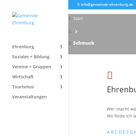
info@gemeinde-ehrenburg.de
Start
›
Schmuck
Ehrenburg
Soziales + Bildung
Vereine + Gruppen

Wirtschaft
Ehrenbu
Tourismus
Veranstaltungen
Wer macht wa
Wo finde ich w
A
B
C
D
E
F
G