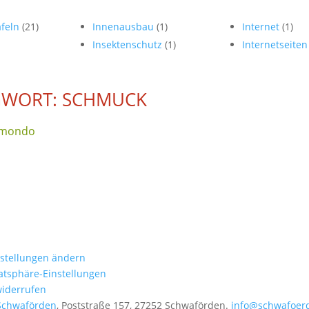
afeln
(21)
Innenausbau
(1)
Internet
(1)
Insektenschutz
(1)
Internetseite
GWORT: SCHMUCK
l-mondo
nstellungen ändern
vatsphäre-Einstellungen
widerrufen
Schwaförden
, Poststraße 157, 27252 Schwaförden.
info@schwafoer