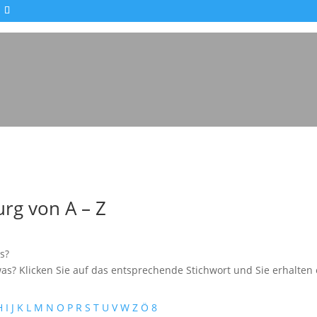
Impressionen - Mareike Kranz
rg von A – Z
s?
as? Klicken Sie auf das entsprechende Stichwort und Sie erhalten e
H
I
J
K
L
M
N
O
P
R
S
T
U
V
W
Z
Ö
8