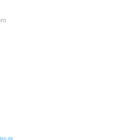
n
(1)
den.de