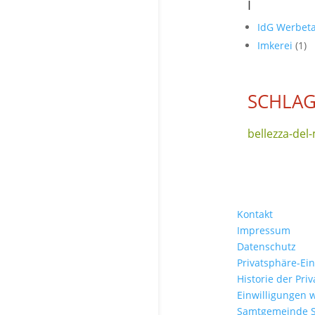
I
IdG Werbet
Imkerei
(1)
SCHLA
bellezza-de
Kontakt
Impressum
Datenschutz
Privatsphäre-Ei
Historie der Pri
Einwilligungen 
Samtgemeinde 