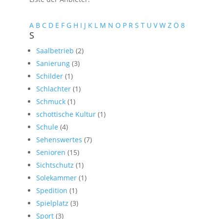
A
B
C
D
E
F
G
H
I
J
K
L
M
N
O
P
R
S
T
U
V
W
Z
Ö
8
S
Saalbetrieb
(2)
Sanierung
(3)
Schilder
(1)
Schlachter
(1)
Schmuck
(1)
schottische Kultur
(1)
Schule
(4)
Sehenswertes
(7)
Senioren
(15)
Sichtschutz
(1)
Solekammer
(1)
Spedition
(1)
Spielplatz
(3)
Sport
(3)