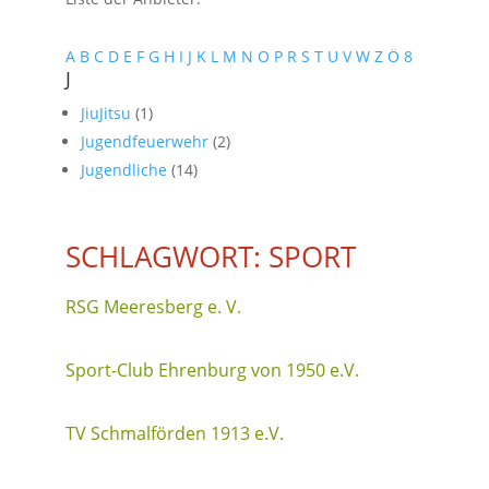
A
B
C
D
E
F
G
H
I
J
K
L
M
N
O
P
R
S
T
U
V
W
Z
Ö
8
J
JiuJitsu
(1)
Jugendfeuerwehr
(2)
Jugendliche
(14)
SCHLAGWORT: SPORT
RSG Meeresberg e. V.
Sport-Club Ehrenburg von 1950 e.V.
TV Schmalförden 1913 e.V.