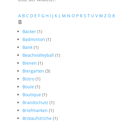
A
B
C
D
E
F
G
H
I
J
K
L
M
N
O
P
R
S
T
U
V
W
Z
Ö
8
B
Bäcker
(1)
Badminton
(1)
Bank
(1)
Beachvolleyball
(1)
Bienen
(1)
Biergarten
(3)
Bistro
(1)
Boule
(1)
Boutique
(1)
Brandschutz
(1)
Briefmarken
(1)
Brotaufstriche
(1)