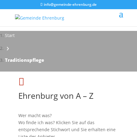
info@gemeinde-ehrenburg.de
Start
›
Impressionen - Mareike Kranz
Traditionspflege

Ehrenburg von A – Z
Wer macht was?
Wo finde ich was? Klicken Sie auf das
entsprechende Stichwort und Sie erhalten eine
Liste der Anbieter.