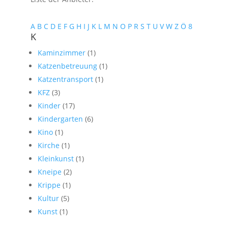
A
B
C
D
E
F
G
H
I
J
K
L
M
N
O
P
R
S
T
U
V
W
Z
Ö
8
K
Kaminzimmer
(1)
Katzenbetreuung
(1)
Katzentransport
(1)
KFZ
(3)
Kinder
(17)
Kindergarten
(6)
Kino
(1)
Kirche
(1)
Kleinkunst
(1)
Kneipe
(2)
Krippe
(1)
Kultur
(5)
Kunst
(1)