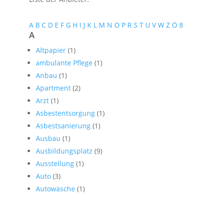
A
B
C
D
E
F
G
H
I
J
K
L
M
N
O
P
R
S
T
U
V
W
Z
Ö
8
A
Altpapier
(1)
ambulante Pflege
(1)
Anbau
(1)
Apartment
(2)
Arzt
(1)
Asbestentsorgung
(1)
Asbestsanierung
(1)
Ausbau
(1)
Ausbildungsplatz
(9)
Ausstellung
(1)
Auto
(3)
Autowäsche
(1)