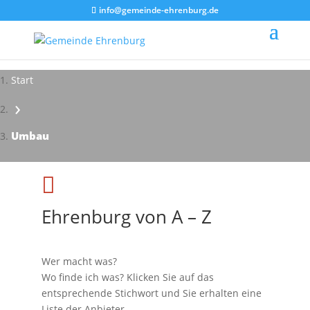
info@gemeinde-ehrenburg.de
Start
›
Impressionen - Mareike Kranz
Umbau

Ehrenburg von A – Z
Wer macht was?
Wo finde ich was? Klicken Sie auf das
entsprechende Stichwort und Sie erhalten eine
Liste der Anbieter.