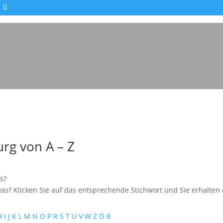
rg von A – Z
s?
as? Klicken Sie auf das entsprechende Stichwort und Sie erhalten e
H
I
J
K
L
M
N
O
P
R
S
T
U
V
W
Z
Ö
8