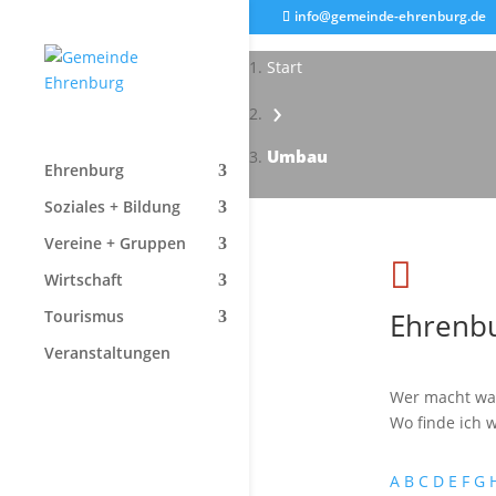
info@gemeinde-ehrenburg.de
Start
›
Umbau
Ehrenburg
Soziales + Bildung
Vereine + Gruppen

Wirtschaft
Ehrenbu
Tourismus
Veranstaltungen
Wer macht wa
Wo finde ich w
A
B
C
D
E
F
G