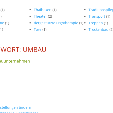
e
(1)
Thaiboxen
(1)
Traditionspfl
1)
Theater
(2)
Transport
(1)
ume
(1)
tiergestützte Ergotherapie
(1)
Treppen
(1)
(1)
Tore
(1)
Trockenbau
(2
GWORT: UMBAU
Bauunternehmen
nstellungen ändern