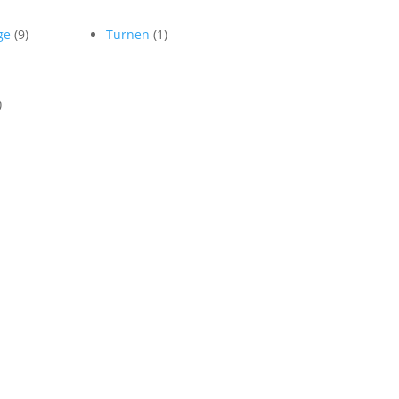
ege
(9)
Turnen
(1)
)